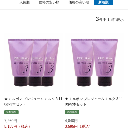
人気順
価格の安い順
価格の高い順
新着順
3
1
-
3
件表示
件中
★ ミルボン プレジューム ミルク 3 11
★ ミルボン プレジューム ミルク 3 11
0g×3本セット
0g×2本セット
送料無料
送料無料
7,260
4,840
5,183
3,595