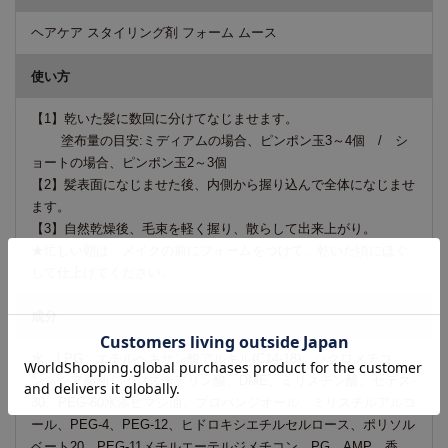
ヘアケア スタイリング剤 フォーム ムース
使い方
【1】乾いた髪に数回に分けてなじませます。
塗布量の目安:ミディアムの場合、ピンポン玉3～4個 / シ
ョートの場合、ピンポン玉2～3個
【2】髪表面になじませた後、内側から握り込んで全体になじませ
ます。
【3】自然乾燥後、毛束を軽く握り、散らして出来上がり。
★忙しい朝は、メイクの前にフォームをつけて、乾いた頃にほぐ
して仕上げてください。
成分
水、LPG、エチルヘキサン酸アルキル(C14-18)、シクロメチコ
ン、シア脂油、イソステアリン酸、DME、ミリスチン酸、セテス-
30、PEG-60水添ヒマシ油、プロパンジオール、ミリスチルアルコ
ール、PEG-4、PEG-12、ヒドロキシエチルセルロース、ポリソル
ベート20、PEG-11メチルエーテルジメチコン、PG、AMP、香