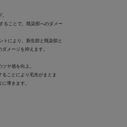
プ。
定することで、既染部へのダメー
メントにより、新生部と既染部と
のダメージを抑えます。
のツヤ感を向上。
することにより毛先がまとま
りに導きます。