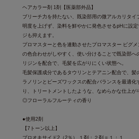
ヘアカラー剤 1剤【医薬部外品】
ブリーチ力を持たない、既染部用の微アルカリタイ
明度を上げず、染料を鮮やかに発色させるpHに設
ジも抑えます。
プロマスターと色を連動させたプロマスター ピグ
の色合わせがしやすく、使い分けることで既染部へ
リジンを配合で、毛髪を広がりにくい状態へ。
毛髪保護成分であるタウリンとテアニン配合で、髪
ラノリンとビーズワックスの配合バランスを最適化
り、トリートメントしたような、なめらかな仕上が
◎フローラルフルーティの香り
●使用2剤
【7トーン以上】
プロオキサイド2（2％） １剤：２剤 = １：１