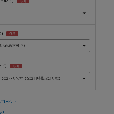
について）
て）
いて）
わせ