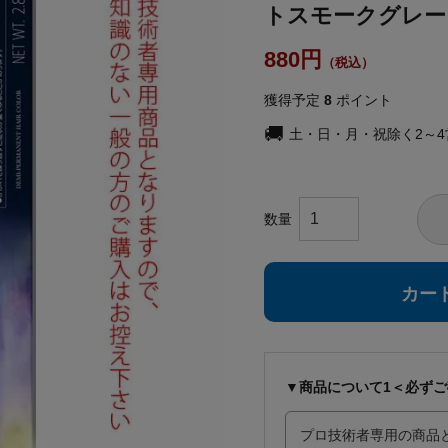
トスモークグレー 
880
獲得予定
8
ポイント
土・日・月・祝除く2～
カー
▼商品について1＜必ず