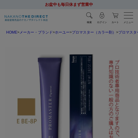
お盆中も毎日休まず営業中
検索
ログイン
カート
メニュー
HOME
メーカー・ブランド
ホーユー
プロマスター（カラー剤）
プロマスタ