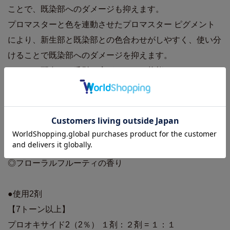
ことで、既染部へのダメージも抑えます。
プロマスターと色を連動させたプロマスター ピグメント
により、新生部と既染部との色合わせがしやすく、使い分
けることで既染部へのダメージを抑えます。
リジンを配合で、毛髪を広がりにくい状態へ。
毛髪保護成分であるタウリンとテアニン配合で、髪のツヤ
感を向上。
ラノリンとビーズワックスの配合バランスを最適化するこ
とにより毛先がまとまり、トリートメントしたような、な
めらかな仕上がりに導きます。
◎フローラルフルーティの香り
●使用2剤
【7トーン以上】
プロオキサイド2（2％） １剤：２剤 = １：１