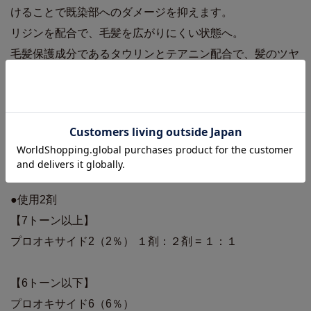
けることで既染部へのダメージを抑えます。
リジンを配合で、毛髪を広がりにくい状態へ。
毛髪保護成分であるタウリンとテアニン配合で、髪のツヤ
感を向上。
ラノリンとビーズワックスの配合バランスを最適化するこ
とにより毛先がまとまり、トリートメントしたような、な
めらかな仕上がりに導きます。
◎フローラルフルーティの香り
●使用2剤
【7トーン以上】
プロオキサイド2（2％） １剤：２剤 = １：１
【6トーン以下】
プロオキサイド6（6％）