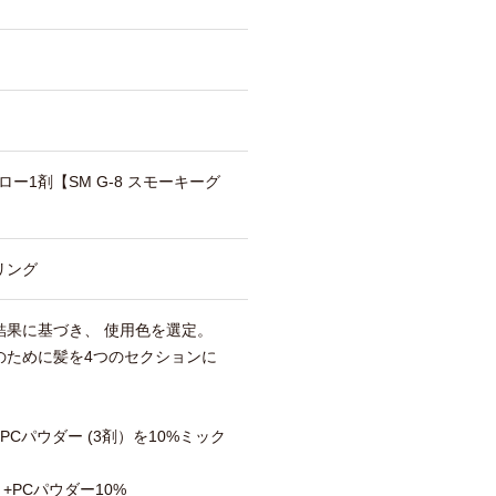
ー1剤【SM G-8 スモーキーグ
リング
結果に基づき、 使用色を選定。
のために髪を4つのセクションに
Cパウダー (3剤）を10%ミック
）+PCパウダー10%