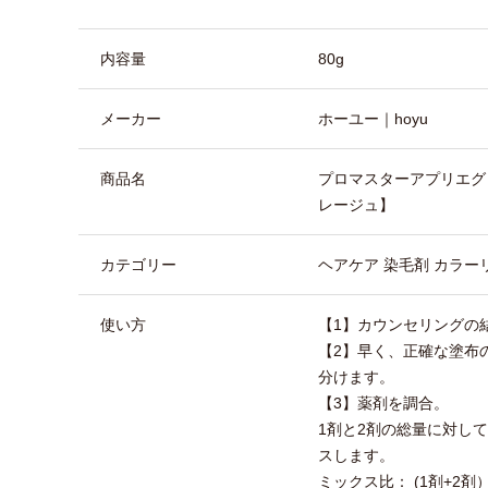
商品詳細
内容量
80g
メーカー
ホーユー｜hoyu
商品名
プロマスターアプリエグロ
レージュ】
カテゴリー
ヘアケア 染毛剤 カラー
使い方
【1】カウンセリングの
【2】早く、正確な塗布
分けます。
【3】薬剤を調合。
1剤と2剤の総量に対してP
スします。
ミックス比： (1剤+2剤