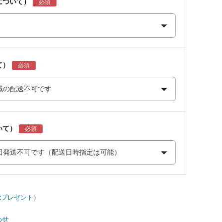
について）
て）
いて）
わせ