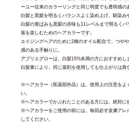
ーユー従来のカラーリングと同じ明度でも透明感の
白髪と黒髪を明るくバランスよく染め上げ、馴染み
白髪の黄ばみも黒髪の赤味も11レベルまで明るくバ
落を楽しむためのヘアカラーです。
エイジングヘアのために2種のオイル配合で、つや
感のある手触りに。
アプリエグローは、白髪15%未満の方におすすめし
白髪量により、同じ薬剤を使用しても仕上がりは異
※ヘアカラー（医薬部外品）は、使用上の注意をよ
い。
※ヘアカラーでかぶれたことのある方には、絶対に
※ヘアカラーをご使用の前には、毎回必ず皮膚アレ
してください。