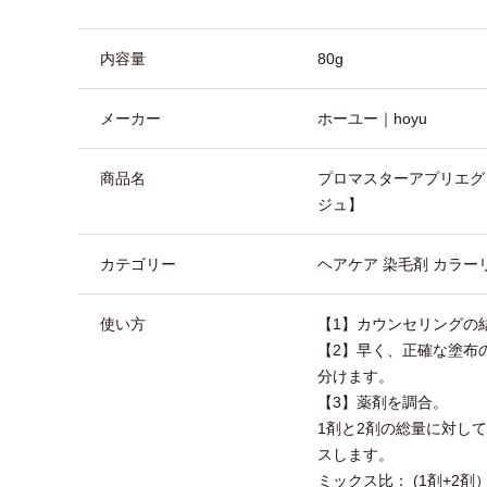
商品詳細
内容量
80g
メーカー
ホーユー｜hoyu
商品名
プロマスターアプリエグロ
ジュ】
カテゴリー
ヘアケア 染毛剤 カラー
使い方
【1】カウンセリングの
【2】早く、正確な塗布
分けます。
【3】薬剤を調合。
1剤と2剤の総量に対してP
スします。
ミックス比： (1剤+2剤