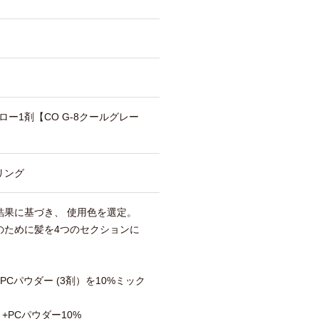
ー1剤【CO G-8クールグレー
リング
結果に基づき、 使用色を選定。
のために髪を4つのセクションに
Cパウダー (3剤）を10%ミック
）+PCパウダー10%