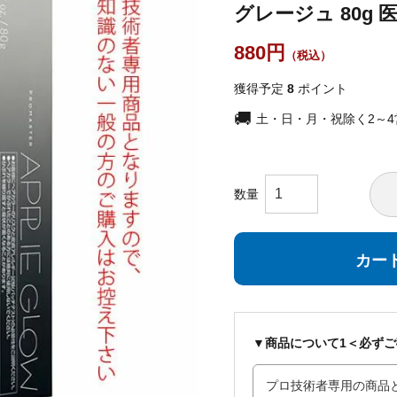
グレージュ 80g 
880
獲得予定
8
ポイント
土・日・月・祝除く2～
カー
▼商品について1＜必ず