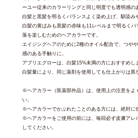
ーユー従来のカラーリングと同じ明度でも透明感の
白髪と黒髪を明るくバランスよく染め上げ、馴染み
白髪の黄ばみも黒髪の赤味も11レベルまで明るくバ
落を楽しむためのヘアカラーです。
エイジングヘアのために2種のオイル配合で、つや
感のある手触りに。
アプリエグローは、白髪15%未満の方におすすめし
白髪量により、同じ薬剤を使用しても仕上がりは異
※ヘアカラー（医薬部外品）は、使用上の注意をよ
い。
※ヘアカラーでかぶれたことのある方には、絶対に
※ヘアカラーをご使用の前には、毎回必ず皮膚アレ
してください。