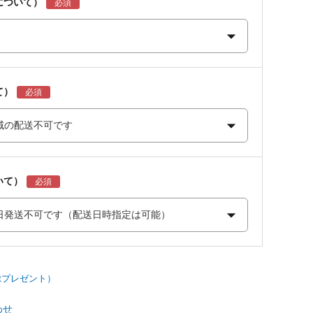
について）
て）
いて）
わせ