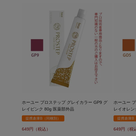
ホーユー プロステップ グレイカラー GP9 グ
ホーユー プ
レイピンク 80g 医薬部外品
レイオレンジ
提携倉庫B（同梱別）
提携倉庫B
649
649