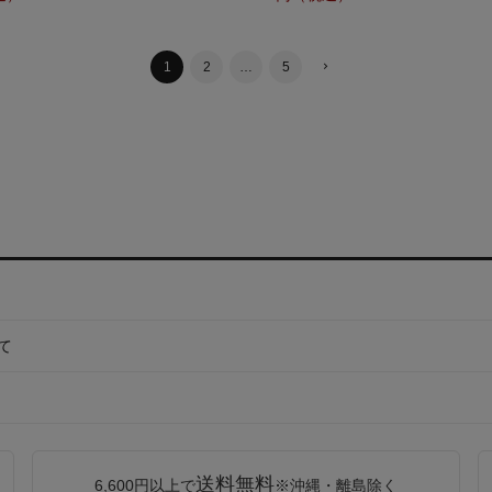
1
2
…
5
て
送料無料
6,600円以上で
※沖縄・離島除く