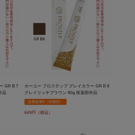
GR B 7
ホーユー プロステップ グレイカラー GR B 8
外品
グレイリッチブラウン 80g 医薬部外品
提携倉庫B（同梱別）
649