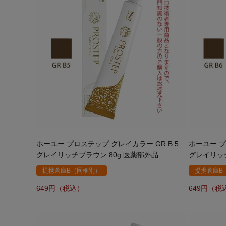
ホーユー プロステップ グレイカラー GR B 5
ホーユー プ
グレイリッチブラウン 80g 医薬部外品
グレイリッチ
提携倉庫B（同梱別）
提携倉庫B
649
649