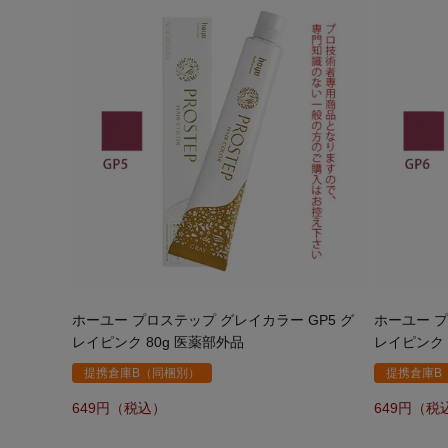
ホーユー プロステップ グレイカラー GP5 グ
ホーユー プ
レイピンク 80g 医薬部外品
レイピンク 
提携倉庫B（同梱別）
提携倉庫B
649
649