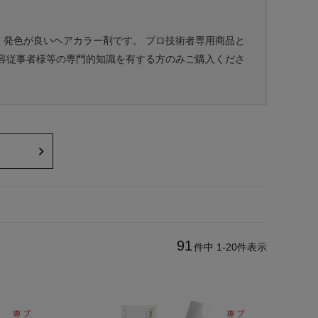
く発色が良いヘアカラー剤です。 プロ技術者専用商品と
美容従事者様等の専門的知識を有する方のみご購入くださ
91
件中
1
-
20
件表示