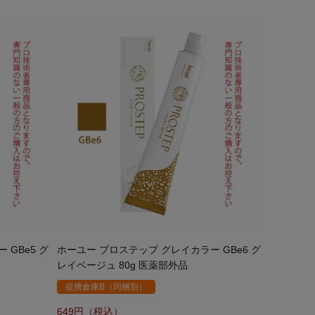
GBe5 グ
ホーユー プロステップ グレイカラー GBe6 グ
レイベージュ 80g 医薬部外品
提携倉庫B（同梱別）
649