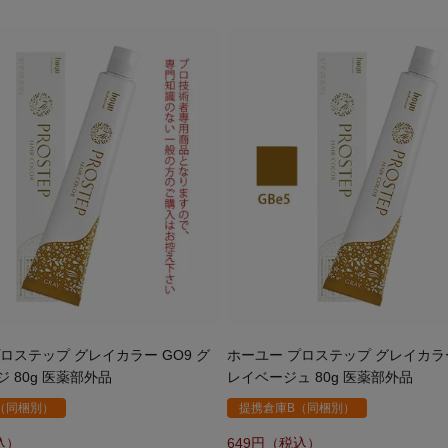
ロステップ グレイカラー GO9 グ
ホーユー プロステップ グレイカラー 
 80g 医薬部外品
レイベージュ 80g 医薬部外品
（同梱別）
提携倉庫B（同梱別）
649