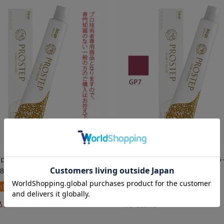
ロステップ グレイカラー GP6 グ
ホーユー プロステップ グレイカラー
80g 医薬部外品
レイピンク 80g 医薬部外品
（同梱別）
提携倉庫B（同梱別）
649