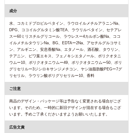
成分
水、コカミドプロピルベタイン、ラウロイルメチルアラニンNa、
DPG、ココイルグルタミン酸TEA、ラウリルベタイン、セテアレ
スー60ミリスチルグリコール、ラウレスー4カルボン酸Na、ココ
イルメチルタウリンNa、BG、EDTAー2Na、アセチルグルコサミ
ン、アルギニン、安息香酸Na、エタノール、酒石酸、タウリン、
テアニン、ビワ葉エキス、フェノキシエタノール、ポリクオタニ
ウムー10、ポリクオタニウムー49、ポリクオタニウムー50、ポリ
グリセリルー3ジシロキサンジメチコン、ヤシ油脂肪酸PEGー7グ
リセリル、ラウリン酸ポリグリセリルー10、香料
ご注意
商品のデザイン・パッケージ等は予告なく変更される場合がござ
います。そのため、一時的に新旧デザインが混在する場合もござ
います。予めご了承くださいますようお願いいたします。
広告文責