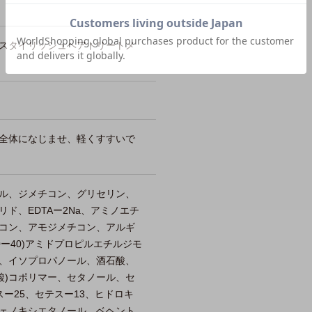
スタイリッシュヘアトリートメ
ト
全体になじませ、軽くすすいで
ル、ジメチコン、グリセリン、
ド、EDTAー2Na、アミノエチ
コン、アモジメチコン、アルギ
0ー40)アミドプロピルエチルジモ
、イソプロパノール、酒石酸、
酸)コポリマー、セタノール、セ
ー25、セテスー13、ヒドロキ
ェノキシエタノール、ベヘント