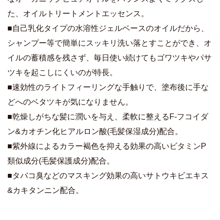
た、オイルトリートメントエッセンス。
■自己乳化タイプの水溶性ジェルベースのオイルだから、
シャンプー等で簡単にスッキリ洗い落とすことができ、オ
イルの蓄積感を残さず、毎日使い続けてもゴワツキやパサ
ツキを起こしにくいのが特長。
■速効性のライトフィーリングな手触りで、塗布後に手な
どへのベタツキが気になりません。
■乾燥しがちな髪に潤いを与え、柔軟に整えるF-フコイダ
ン&カオチン化ヒアルロン酸(毛髪保湿成分)配合。
■紫外線によるカラー褐色を抑える効果の高いビタミンP
類似成分(毛髪保護成分)配合。
■タバコ臭などのマスキング効果の高いサトウキビエキス
&カキタンニン配合。
商品詳細