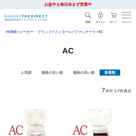
お盆中も毎日休まず営業中
検索
ログイン
カート
メニュー
HOME
メーカー・ブランド
フィヨーレ
ファシナート
AC
AC
人気順
価格の安い順
価格の高い順
新着順
7
1
-
7
件表示
件中