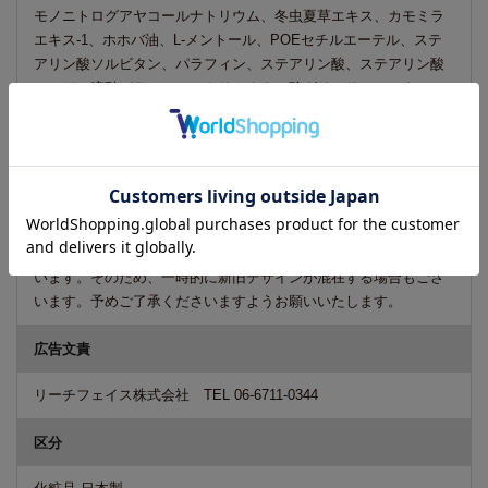
モノニトログアヤコールナトリウム、冬虫夏草エキス、カモミラ
エキス-1、ホホバ油、L-メントール、POEセチルエーテル、ステ
アリン酸ソルビタン、パラフィン、ステアリン酸、ステアリン酸
アミド、流動パラフィン、トリオクタン酸グリセリル、セタノー
ル、親油型ステアリン酸グリセリル、セチル硫酸Na、ジメチコ
ン、BG、メチルバラベン、プロピルパラビン、pH調整剤、エタノ
ール、精製水
ご注意
商品のデザイン・パッケージ等は予告なく変更される場合がござ
います。そのため、一時的に新旧デザインが混在する場合もござ
います。予めご了承くださいますようお願いいたします。
広告文責
リーチフェイス株式会社 TEL 06-6711-0344
区分