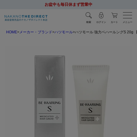
お盆中も毎日休まず営業中
検索
ログイン
カート
メニュー
HOME
メーカー・ブランド
ハツモール
ハツモール 強力ベハールングS 20g