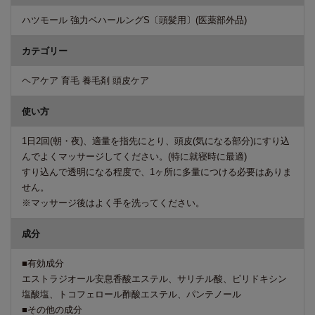
ハツモール 強力ベハールングS〔頭髪用〕(医薬部外品)
カテゴリー
ヘアケア 育毛 養毛剤 頭皮ケア
使い方
1日2回(朝・夜)、適量を指先にとり、頭皮(気になる部分)にすり込
んでよくマッサージしてください。(特に就寝時に最適)
すり込んで透明になる程度で、1ヶ所に多量につける必要はありま
せん。
※マッサージ後はよく手を洗ってください。
成分
■有効成分
エストラジオール安息香酸エステル、サリチル酸、ピリドキシン
塩酸塩、トコフェロール酢酸エステル、パンテノール
■その他の成分