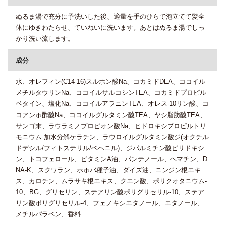
ぬるま湯で充分に予洗いした後、適量を手のひらで泡立てて髪全
体にゆきわたらせ、ていねいに洗います。あとはぬるま湯でしっ
かり洗い流します。
成分
水、オレフィン(C14-16)スルホン酸Na、コカミドDEA、ココイル
メチルタウリンNa、ココイルサルコシンTEA、コカミドプロピル
ベタイン、塩化Na、ココイルアラニンTEA、オレス-10リン酸、コ
コアンホ酢酸Na、ココイルグルタミン酸TEA、ヤシ脂肪酸TEA、
サンゴ末、ラウラミノプロピオン酸Na、ヒドロキシプロピルトリ
モニウム 加水分解ケラチン、ラウロイルグルタミン酸ジ(オクチル
ドデシル/フィトステリル/ベヘニル)、ジパルミチン酸ピリドキシ
ン、トコフェロール、ビタミンA油、パンテノール、ヘマチン、D
NA-K、スクワラン、ホホバ種子油、ダイズ油、ニンジン根エキ
ス、カロチン、ムラサキ根エキス、クエン酸、ポリクオタニウム-
10、BG、グリセリン、ステアリン酸ポリグリセリル-10、ステア
リン酸ポリグリセリル-4、フェノキシエタノール、エタノール、
メチルパラベン、香料