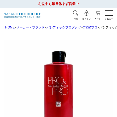
お盆中も毎日休まず営業中
検索
ログイン
カート
メニュー
HOME
メーカー・ブランド
パシフィックプロダクツ
プロ&プロ
パシフィック