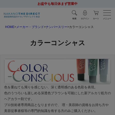
お盆中も毎日休まず営業中
検索
ログイン
カート
メニュー
HOME
メーカー・ブランド
ナンバースリー
カラーコンシャス
カラーコンシャス
色を重ねても濁りを感じない、深く透明感のある色彩を表現。
色のうつろいも楽しめる深透色ブラウンを可能にした新アルカリ処方の
ヘアカラー剤です。
プロ技術者専用商品となりますので、 理・美容師の資格をお持ち方や
美容従事者様等の専門的知識を有する方のみご購入ください。