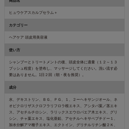
商品名
ヒュウケアスカルプセラム＋
カテゴリー
ヘアケア 頭皮用美容液
使い方
シャンプーとトリートメントの後、頭皮全体に適量（１２～１３
プッシュ程度）を塗布し、マッサージしてください。洗い流す必
要はありません。1日２回（朝・夜を推奨）。
成分
水、デキストリン、ＢＧ、ＰＧ、１、２ーヘキサンジオール、ネ
オピクロリザスクロフラリフロラ根エキス、アシタバ葉／茎エキ
ス、アセチルチロシン、ラリックスエウロパエア木エキス、グリ
シン、チャ葉エキス、塩化亜鉛、アセチルヘキサペプチドー１、
加水分解アマ種子エキス、エクトイン、グリチルリチン酸２Ｋ、