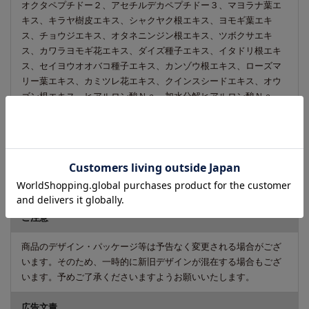
オクタペプチドー２、アセチルデカペプチドー３、マヨラナ葉エ
キス、キラヤ樹皮エキス、シャクヤク根エキス、ヨモギ葉エキ
ス、チョウジエキス、オタネニンジン根エキス、ツボクサエキ
ス、カワラヨモギ花エキス、ダイズ種子エキス、イタドリ根エキ
ス、セイヨウオオバコ種子エキス、カンゾウ根エキス、ローズマ
リー葉エキス、カミツレ花エキス、クインスシードエキス、オウ
ゴン根エキス、ヒアルロン酸Ｎａ、加水分解ヒアルロン酸Ｎａ、
アセチルヒアルロン酸Ｎａ、ヒアルロン酸クロスポリマーー２ー
Ｎａ、ＰＣＡ－Ｎａ、グリセリン、プロパンジオール、ペンチレ
ングリコール、カプリル酸グリセリル、シクロヘキサンー１、４
ージカルボン酸ビスエトキシジグリコール、キサンタンガム、デ
キストラン、レブリン酸、クエン酸、クエン酸Ｎａ、ＥＤＴＡー
２Ｎａ、ＰＥＧー４０水添ヒマシ油、ＰＥＧー６０水添ヒマシ油
ご注意
商品のデザイン・パッケージ等は予告なく変更される場合がござ
います。そのため、一時的に新旧デザインが混在する場合もござ
います。予めご了承くださいますようお願いいたします。
広告文責