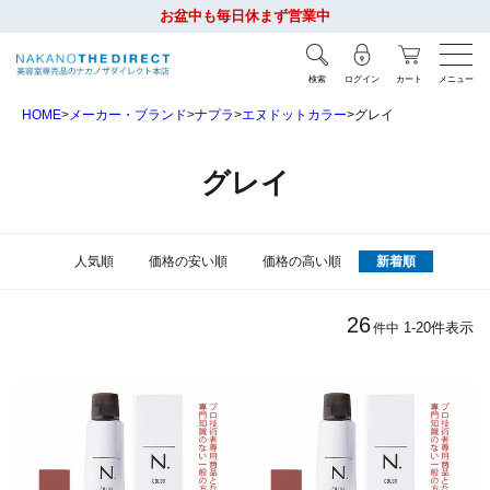
お盆中も毎日休まず営業中
検索
ログイン
カート
メニュー
HOME
メーカー・ブランド
ナプラ
エヌドットカラー
グレイ
グレイ
人気順
価格の安い順
価格の高い順
新着順
26
1
-
20
件表示
件中