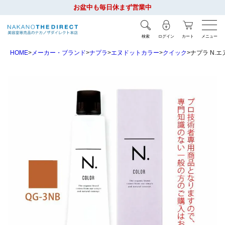
お盆中も毎日休まず営業中
検索
ログイン
カート
メニュー
HOME
メーカー・ブランド
ナプラ
エヌドットカラー
クイック
ナプラ N.エ