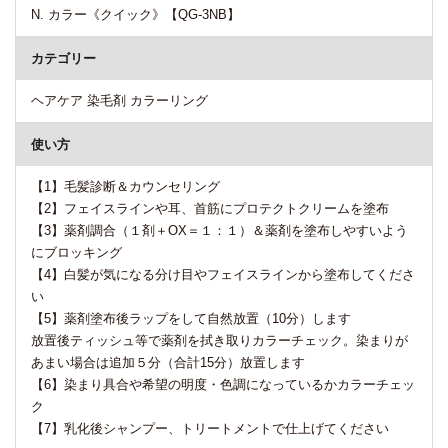
N. カラー《クイック》【QG-3NB】
カテゴリー
ヘアケア 染毛剤 カラーリング
使い方
【1】毛髪診断＆カウンセリング
【2】フェイスラインや耳、首筋にプロテクトクリームを塗布
【3】薬剤調合（１剤＋OX＝１：１）＆薬剤を塗布しやすいよう
にブロッキング
【4】白髪が気になる分け目やフェイスラインから塗布してくださ
い
【5】薬剤塗布後ラップをして自然放置（10分）します
放置後ティッシュ等で薬剤を拭き取りカラーチェック。染まりが
あまい場合は追加５分（合計15分）放置します
【6】染まり具合や希望の明度・色調になっているかカラーチェッ
ク
【7】乳化後シャンプー、トリートメントで仕上げてください