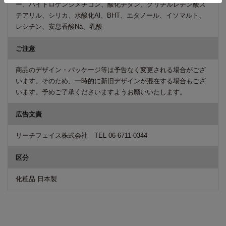
ー、ハイドロゲンジメチコン、酸化チタン、グリチルレチン酸ス
テアリル、シリカ、水酸化Al、BHT、エタノール、イソマルト、
レシチン、安息香酸Na、乳酸
ご注意
商品のデザイン・パッケージ等は予告なく変更される場合がござ
います。そのため、一時的に新旧デザインが混在する場合もござ
います。予めご了承くださいますようお願いいたします。
広告文責
リーチフェイス株式会社 TEL 06-6711-0344
区分
化粧品 日本製