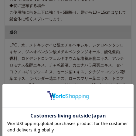
◆髪に塗布する場合
ご使用前に缶を上下に強く4～5回振り、髪から10～15cmはなして
髪全体に軽くスプレーします。
成分
LPG、水、メトキシケイヒ酸エチルヘキシル、シクロペンタシロ
キサン、ジネオペンタン酸メチルペンタンジオール、酸化亜鉛、
香料、ロドデンドロンフェルギネウム葉培養細胞エキス、アルテ
ロモナス発酵エキス、チャ乾留液、カニナバラ果実エキス、セイ
ヨウノコギリソウエキス、セージ葉エキス、タチジャコウソウ花/
葉エキス、ラベンダー花エキス、ローズマリー葉エキス、トコフ
ェロール、BG、ジメチコン、ポリシリコーン-15、(アクリル酸ブ
チル/ジメタクリル酸グリコール)クロスポリマー、ジエチルアミノ
ヒドロキシベンゾイル安息香酸ヘキシル、ビスエチルヘキシルオ
キシフェノールメトキシフェニルトリアジン、ラウリルPEG-9ポ
リジメチルシロキシエチルジメチコン、(アクリレーツ/ジメチコ
ン)コポリマー、PEG-9ポリジメチルシロキシエチルジメチコン、
タルク、ポリヒドロキシステアリン酸、フェノキシエタノール、
(メタクリル酸メチル/ジメタクリル酸グリコール)クロスポリマ