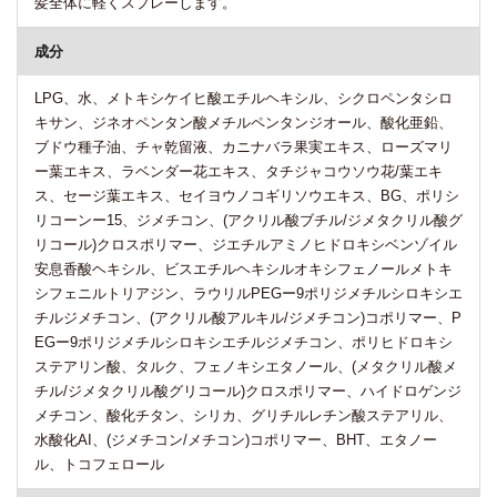
髪全体に軽くスプレーします。
成分
LPG、水、メトキシケイヒ酸エチルヘキシル、シクロペンタシロ
キサン、ジネオペンタン酸メチルペンタンジオール、酸化亜鉛、
ブドウ種子油、チャ乾留液、カニナバラ果実エキス、ローズマリ
ー葉エキス、ラベンダー花エキス、タチジャコウソウ花/葉エキ
ス、セージ葉エキス、セイヨウノコギリソウエキス、BG、ポリシ
リコーンー15、ジメチコン、(アクリル酸ブチル/ジメタクリル酸グ
リコール)クロスポリマー、ジエチルアミノヒドロキシベンゾイル
安息香酸ヘキシル、ビスエチルヘキシルオキシフェノールメトキ
シフェニルトリアジン、ラウリルPEGー9ポリジメチルシロキシエ
チルジメチコン、(アクリル酸アルキル/ジメチコン)コポリマー、P
EGー9ポリジメチルシロキシエチルジメチコン、ポリヒドロキシ
ステアリン酸、タルク、フェノキシエタノール、(メタクリル酸メ
チル/ジメタクリル酸グリコール)クロスポリマー、ハイドロゲンジ
メチコン、酸化チタン、シリカ、グリチルレチン酸ステアリル、
水酸化AI、(ジメチコン/メチコン)コポリマー、BHT、エタノー
ル、トコフェロール