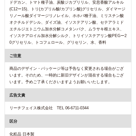
ドデカン、トマト種子油、炭酸ジカプリリル、安息香酸アルキル
(C12ー15)、トリ(カプリル酸/カプリン酸)グリセリル、ダイマージ
リノール酸ダイマージリノレイル、ホホバ種子油、ミリスチン酸
オクチルドデシル、ダイズ油、イソステアリン酸、セテアラミド
エチルジエトニウム加水分解コメタンパク、ムラサキ根エキス、
イソステアロイル加水分解シルク、トリイソステアリン酸PEGー2
0グリセリル、トコフェロール、グリセリン、水、香料
ご注意
商品のデザイン・パッケージ等は予告なく変更される場合がござ
います。そのため、一時的に新旧デザインが混在する場合もござ
います。予めご了承くださいますようお願いいたします。
広告文責
リーチフェイス株式会社 TEL 06-6711-0344
区分
化粧品 日本製