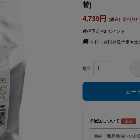
替)
4,739
送料無料
獲得予定
43
ポイント
即日～翌日発送予定★土
カー
※配送について