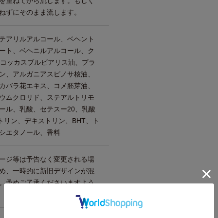
を重ねてから流します。もしく
ねずにそのまま流します。
テアリルアルコール、ベヘント
ート、ベヘニルアルコール、ク
トコッカスブルビアリス油、プラ
ン、アルガニアスピノサ核油、
カバラ花エキス、コメ胚芽油、
ウムクロリド、ステアルトリモ
ール、乳酸、セテスー20、乳酸
トリン、デキストリン、BHT、ト
シエタノール、香料
ージ等は予告なく変更される場
め、一時的に新旧デザインが混
。予めご了承くださいますよう