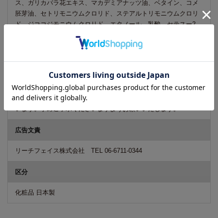
ス、ガリカバラ花エキス、マカデミアナッツ油、ベタイン、コメ
胚芽油、セトリモニウムクロリド、ステアルトリモニウムクロリ
ド、ジココジモニウムクロリド、エタノール、乳酸、セテスー2
0、乳酸Na、BG、シクロデキストリン、デキストリン、BHT、ト
コフェロール、フェノキシエタノール、香料
ご注意
商品のデザイン・パッケージ等は予告なく変更される場合がござ
います。そのため、一時的に新旧デザインが混在する場合もござ
います。予めご了承くださいますようお願いいたします。
広告文責
リーチフェイス株式会社 TEL 06-6711-0344
区分
化粧品 日本製