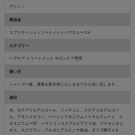
アリミノ
商品名
スプリナージュトリートメントパフスムースα
カテゴリー
ヘアケア トリートメント サロンケア専用
使い方
シャンプー後、適量を髪全体になじませてから洗い流します。
成分
水、セテアリルアルコール、ジメチコン、ステアリルアルコー
ル、アモジメチコン、ベヘントリモニウムメトサルフェート、ク
オタニウムー87、ヘマトコッカスプルビアリス油、プラセンタエ
キス、スクワラン、アルガニアスピノサ核油、ダイズ種子エキ