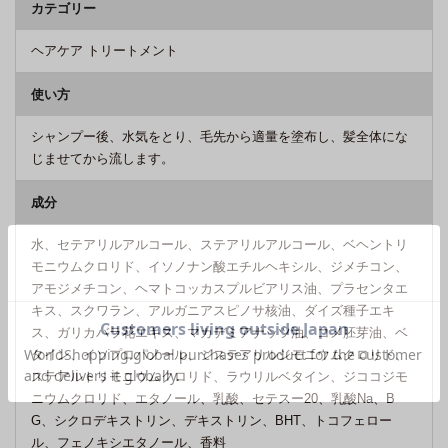
カテゴリー
ヘアケア トリートメント
使い方
シャンプー後、水気をとり、毛先から適量を塗布し、髪全体にな
じませてから流します。
成分
水、セテアリルアルコール、ステアリルアルコール、ベヘントリ
モニウムクロリド、イソノナン酸エチルヘキシル、ジメチコン、
アモジメチコン、ヘマトコッカスプルビアリス油、プラセンタエ
キス、スクワラン、アルガニアスピノサ核油、ダイズ種子エキ
ス、ガリカバラ花エキス、マカデミアナッツ油、コメ胚芽油、ベ
タイン、イソプロパノール、ジステアリルジモニウムクロリド、
ステアルトリモニウムクロリド、ラウリルベタイン、ジココジモ
ニウムクロリド、エタノール、乳酸、セテスー20、乳酸Na、B
G、シクロデキストリン、デキストリン、BHT、トコフェロー
ル、フェノキシエタノール、香料