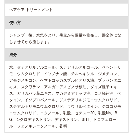
ヘアケア トリートメント
使い方
シャンプー後、水気をとり、毛先から適量を塗布し、髪全体にな
じませてから流します。
成分
水、セテアリルアルコール、ステアリルアルコール、ベヘントリ
モニウムクロリド、イソノナン酸エチルヘキシル、ジメチコン、
アモジメチコン、ヘマトコッカスプルビアリス油、プラセンタエ
キス、スクワラン、アルガニアスピノサ核油、ダイズ種子エキ
ス、ガリカバラ花エキス、マカデミアナッツ油、コメ胚芽油、ベ
タイン、イソプロパノール、ジステアリルジモニウムクロリド、
ステアルトリモニウムクロリド、ラウリルベタイン、ジココジモ
ニウムクロリド、エタノール、乳酸、セテスー20、乳酸Na、B
G、シクロデキストリン、デキストリン、BHT、トコフェロー
ル、フェノキシエタノール、香料