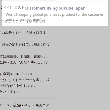
リング剤 ミスト
が出るまでポンプを数回押しま
元の水分をやさしく拭き取りま
い部分の髪を分けて、地肌に直接
方は頭頂部、側頭部、前髪へ。
全体へまんべんなく塗布し、指
）全頭8～10プッシュ
ようにしてドライヤーを当て、根
上げながら乾かします。
ただけます。
ース、硫酸(Al/K)、アルガニア