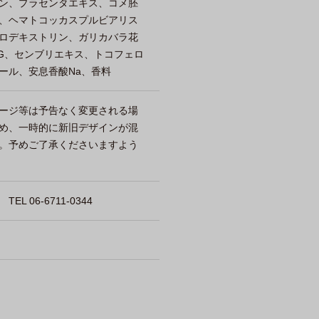
ン、プラセンタエキス、コメ胚
、ヘマトコッカスプルビアリス
ロデキストリン、ガリカバラ花
BG、センブリエキス、トコフェロ
ール、安息香酸Na、香料
ージ等は予告なく変更される場
め、一時的に新旧デザインが混
。予めご了承くださいますよう
 06-6711-0344