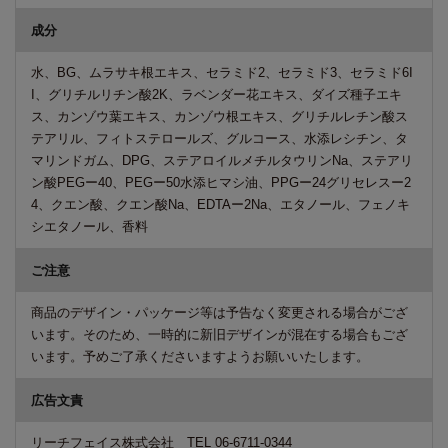
成分
水、BG、ムラサキ根エキス、セラミド2、セラミド3、セラミド6I
I、グリチルリチン酸2K、ラベンダー花エキス、ダイズ種子エキ
ス、カンゾウ葉エキス、カンゾウ根エキス、グリチルレチン酸ス
テアリル、フィトステロールズ、グルコース、水添レシチン、タ
マリンドガム、DPG、ステアロイルメチルタウリンNa、ステアリ
ン酸PEGー40、PEGー50水添ヒマシ油、PPGー24グリセレスー2
4、クエン酸、クエン酸Na、EDTAー2Na、エタノール、フェノキ
シエタノール、香料
ご注意
商品のデザイン・パッケージ等は予告なく変更される場合がござ
います。そのため、一時的に新旧デザインが混在する場合もござ
います。予めご了承くださいますようお願いいたします。
広告文責
リーチフェイス株式会社 TEL 06-6711-0344