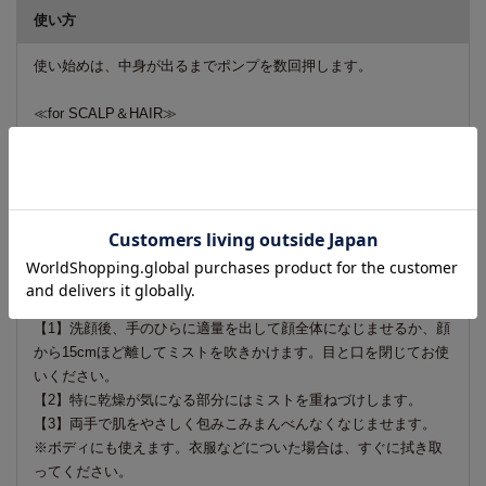
使い方
使い始めは、中身が出るまでポンプを数回押します。
≪for SCALP＆HAIR≫
【1】シャンプー後、タオルで地肌の水分をやさしく拭き取りま
す。
【2】髪の根元付近を分け取りながら地肌にまんべんなく塗布しま
す。10プッシュが目安
【3】指の腹で地肌をやさしくなじませます。
※乾いた地肌と髪にもご使用できます。
≪for SKIN＆BODY≫
【1】洗顔後、手のひらに適量を出して顔全体になじませるか、顔
から15cmほど離してミストを吹きかけます。目と口を閉じてお使
いください。
【2】特に乾燥が気になる部分にはミストを重ねづけします。
【3】両手で肌をやさしく包みこみまんべんなくなじませます。
※ボディにも使えます。衣服などについた場合は、すぐに拭き取
ってください。