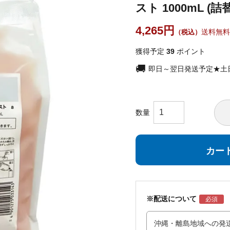
スト 1000mL (詰替
4,265
送料無料
獲得予定
39
ポイント
即日～翌日発送予定★土
カー
※配送について