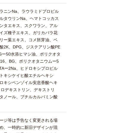
ラニンNa、ラウラミドプロピル
ルタウリンNa、ヘマトコッカス
ンタエキス、スクワラン、アル
イズ種子エキス、ガリカバラ花
リー葉エキス、コメ胚芽油、ベ
2K、DPG、ジステアリン酸PE
EGー50水添ヒマシ油、ポリクオタ
16、BG、ポリクオタニウムー5
TAー2Na、ヒドロキシプロピル
トキシケイヒ酸エチルヘキシ
ロキシベンゾイル安息香酸ヘキ
クロデキストリン、デキストリ
エタノール、ブチルカルバミン酸
ージ等は予告なく変更される場
め、一時的に新旧デザインが混