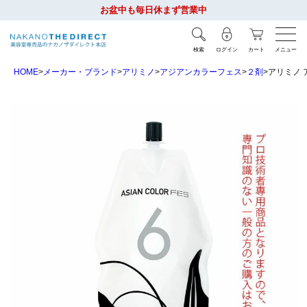
お盆中も毎日休まず営業中
検索
ログイン
カート
メニュー
HOME
メーカー・ブランド
アリミノ
アジアンカラーフェス
２剤
アリミノ ア