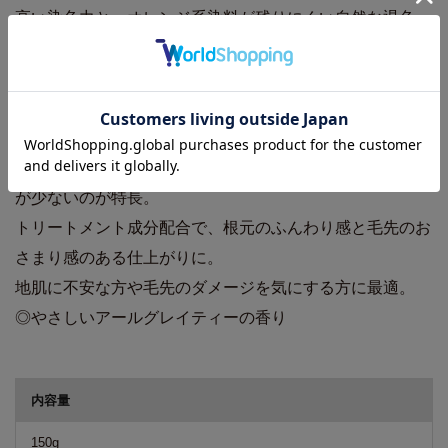
高い染色力と、オレンジ系染料が残りにくい自然な退色。
鮮やかな色とツヤと弾力のある質感で健康的な髪色を表
現。
ふるふるとした粘性で髪の根元で留まり、毛先に滑らかに
延びる、自由自在な操作性。
潤いがあるので塗布時や流し時の摩擦を軽減し、きしみ感
が少ないのが特長。
トリートメント成分配合で、根元のふんわり感と毛先のお
さまり感のある仕上がりに。
地肌に不安な方や毛先のダメージを気にする方に最適。
◎やさしいアールグレイティーの香り
商品詳細
内容量
150g