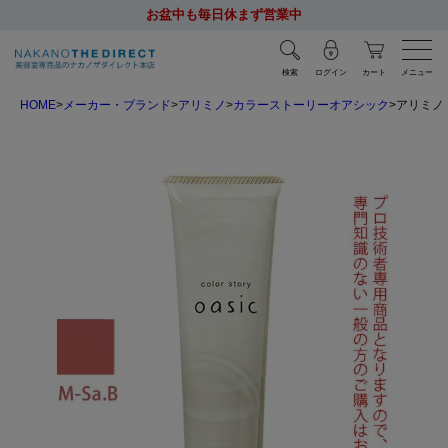
お盆中も毎日休まず営業中
検索
ログイン
カート
メニュー
HOME
メーカー・ブランド
アリミノ
カラーストーリーオアシック
アリミノ 