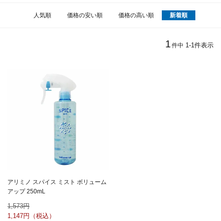
人気順
価格の安い順
価格の高い順
新着順
1
1
-
1
件表示
件中
アリミノ スパイス ミスト ボリューム
アップ 250mL
1,573
1,147