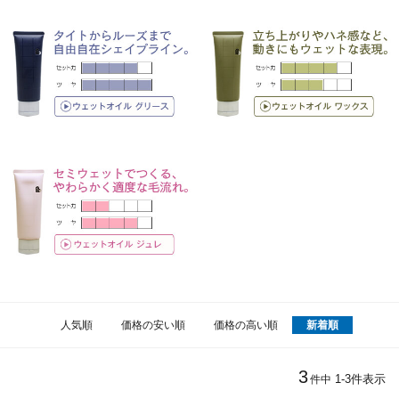
人気順
価格の安い順
価格の高い順
新着順
3
1
-
3
件表示
件中