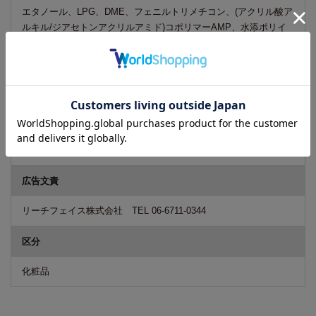
エタノール、LPG、DME、フェニルトリメチコン、(アクリル酸ア
ルキル/ジアセトンアクリルアミド)コポリマーAMP、水添ポリイ
ソブテン、テオプロマグランジフロルム種子脂、ジメチコン、
水、オレス-20リン酸、PPG-7ブテス-10、香料
ご注意
商品のデザイン・パッケージ等は予告なく変更される場合がござ
います。そのため、一時的に新旧デザインが混在する場合もござ
います。予めご了承くださいますようお願いいたします。
広告文責
リーチフェイス株式会社 TEL 06-6711-0344
区分
化粧品