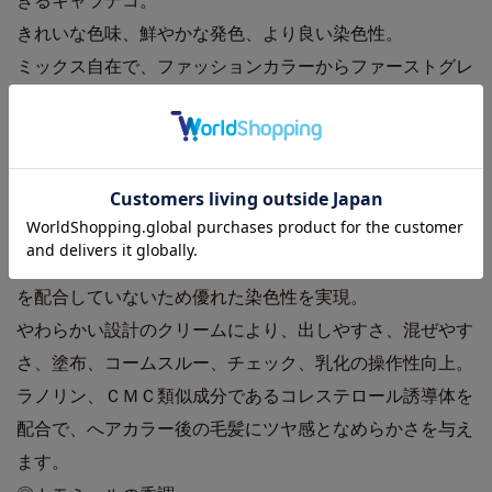
きるキャラデコ。
きれいな色味、鮮やかな発色、より良い染色性。
ミックス自在で、ファッションカラーからファーストグレ
イカラー、グレイカラーに対応できる幅広いヘアカラーを
実現。
薬剤の浸透に優れたアニオン性液晶ベース（ＡＬＣベー
ス）を採用。
アルカリ剤の減量が可能となり毛髪へのダメージを軽減。
さらに、染色性を阻害するカチオン成分やシリコーンなど
を配合していないため優れた染色性を実現。
やわらかい設計のクリームにより、出しやすさ、混ぜやす
さ、塗布、コームスルー、チェック、乳化の操作性向上。
ラノリン、ＣＭＣ類似成分であるコレステロール誘導体を
配合で、へアカラー後の毛髪にツヤ感となめらかさを与え
ます。