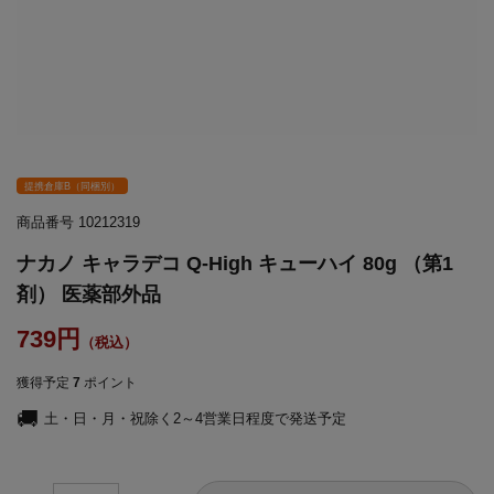
提携倉庫B（同梱別）
商品番号
10212319
ナカノ キャラデコ Q-High キューハイ 80g （第1
剤） 医薬部外品
739
獲得予定
7
ポイント
土・日・月・祝除く2～4営業日程度で発送予定