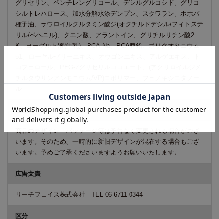
グリセリン、ペンチレングリコール、デシルグルコシド、グリコ
シルトレハロース、加水分解水添デンプン、スクワラン、ホホバ
種子油、ラウロイルグルタミン酸ジ(オクチルドデシル/フィトステ
リル/ベヘニル)、クエン酸、アラントイン、グリチルリチン酸2
K、ヨーグルト液(牛乳)、PCA-Na、PCA亜鉛、ポリクオタニウム-
51、ローヤルゼリーエキス、オウゴンエキス、アルゲエキス、ト
コフェロール、PEG-7グリセリルココエート、(アクリロイルジメ
チルタウリンアンモニウム/VP)コポリマー、フェノキシエタノー
ル
ご注意
商品のデザイン・パッケージ等は予告なく変更される場合がござ
います。そのため、一時的に新旧デザインが混在する場合もござ
います。予めご了承くださいますようお願いいたします。
広告文責
リーチフェイス株式会社 TEL 06-6711-0344
区分