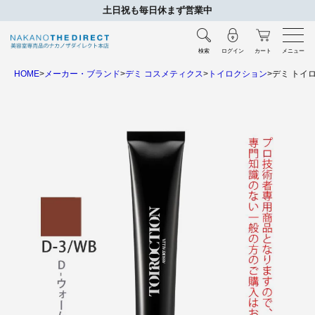
土日祝も毎日休まず営業中
検索
ログイン
カート
メニュー
HOME
メーカー・ブランド
デミ コスメティクス
トイロクション
デミ トイロ