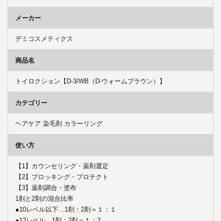
メーカー
デミコスメティクス
商品名
トイロクション【D-3/WB（D-ウォームブラウン）】
カテゴリー
ヘアケア 染毛剤 カラーリング
使い方
【1】カウンセリング・薬剤選定
【2】ブロッキング・プロテクト
【3】薬剤調合・塗布
1剤と2剤の混合比率
●10レベル以下…1剤：2剤＝１：１
●12レベル…1剤：2剤＝１：2