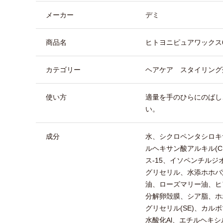
メーカー
デミ
商品名
ヒトヨニピュアワックス6
カテゴリー
ヘアケア スタイリング
使い方
適量を手のひらにのばし
い。
成分
水、シクロペンタシロキ
ルヘキサン酸アルキル(C1
ス-15、イソペンチル
グリセリル、水添ホホバ
油、ローズマリー油、ヒ
分解卵殻膜、シア脂、ホ
グリセリル(SE)、カルボ
水酸化Al、エチルヘキ