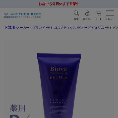
お盆中も毎日休まず営業中
検索
ログイン
カート
メニュー
HOME
メーカー・ブランド
デミ コスメティクス
ビオーブ ピュリム
デミ ビ