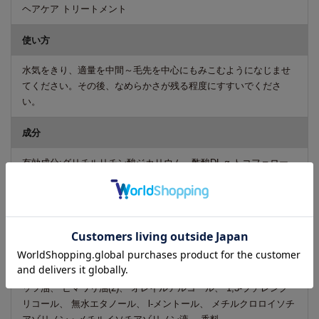
ヘアケア トリートメント
使い方
水気をきり、適量を中間～毛先を中心にもみこむようになじませ
てください。その後、なめらかさが残る程度にすすいでくださ
い。
成分
有効成分:グリチルリチン酸ジカリウム、酢酸DL-α-トコフェロー
ル
その他の成分:精製水、 セタノール、 濃グリセリン、 ソルビット
液、 ステアリン酸ジメチルアミノプロピルアミド、 L-グルタミン
酸、 ヤグルマギクエキス、 アスパラサスリネアリスエキス、 ダ
イズエキス、 カワラヨモギエキス、 キョウニンエキス、 クララ
エキス(1)、 シャクヤクエキス、 センキュウエキス、 ヒアルロン
酸ナトリウム(2)、 シア脂、 加水分解ケラチン液、 マカデミアナ
ッツ油、 ヒマワリ油(2)、 オレイルアルコール、 1,3-ブチレング
リコール、 無水エタノール、 l-メントール、 メチルクロロイソチ