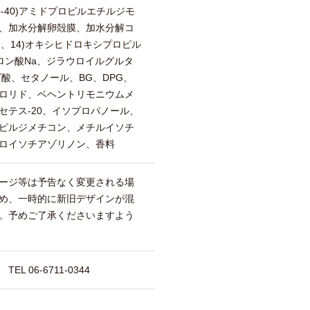
0-40)アミドプロピルエチルジモ
、加水分解卵殻膜、加水分解コ
2、14)オキシヒドロキシプロピル
ロン酸Na、ジラウロイルグルタ
酸、セタノール、BG、DPG、
ロリド、ベヘントリモニウムメ
4セテス-20、イソプロパノール、
ピルジメチコン、メチルイソチ
ロイソチアゾリノン、香料
ージ等は予告なく変更される場
め、一時的に新旧デザインが混
。予めご了承くださいますよう
 06-6711-0344