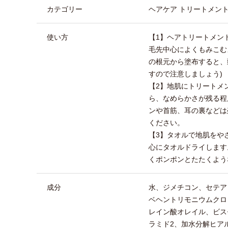
カテゴリー
ヘアケア トリートメント
使い方
【1】ヘアトリートメン
毛先中心によくもみこむ
の根元から塗布すると、
すので注意しましょう)
【2】地肌にトリートメ
ら、なめらかさが残る程
ンや首筋、耳の裏などは
ください。
【3】タオルで地肌をや
心にタオルドライします
くポンポンとたたくよう
成分
水、ジメチコン、セテア
ベヘントリモニウムクロ
レイン酸オレイル、ビス
ラミド2、加水分解ヒアル