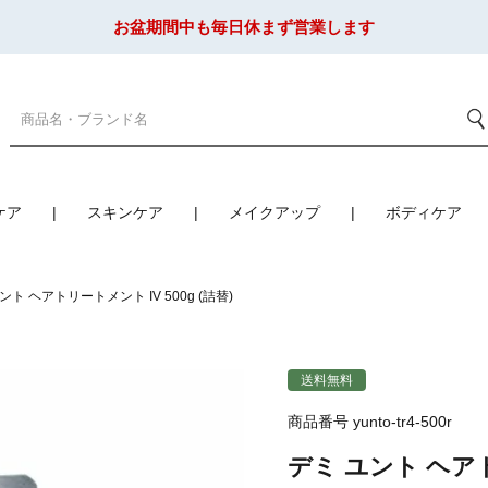
お盆期間中も毎日休まず営業します
ケア
スキンケア
メイクアップ
ボディケア
ント ヘアトリートメント IV 500g (詰替)
送料無料
商品番号
yunto-tr4-500r
デミ ユント ヘアトリ