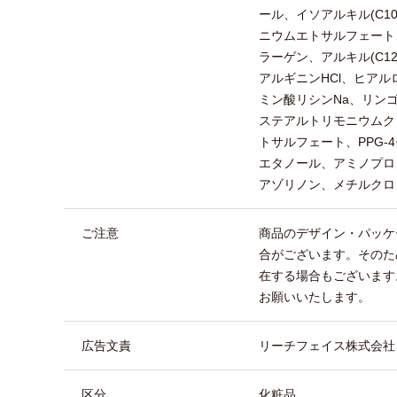
ール、イソアルキル(C1
ニウムエトサルフェート
ラーゲン、アルキル(C1
アルギニンHCl、ヒアル
ミン酸リシンNa、リンゴ
ステアルトリモニウムク
トサルフェート、PPG-
エタノール、アミノプロ
アゾリノン、メチルクロ
ご注意
商品のデザイン・パッケ
合がございます。そのた
在する場合もございます
お願いいたします。
広告文責
リーチフェイス株式会社 TEL
区分
化粧品