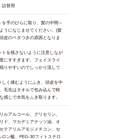
 詰替用
トを手のひらに取り、髪の中間～
ようになじませてください。(髪
頭皮のベタつきの原因となりま
ントを残さないように注意しなが
度にすすぎます。フェイスライ
残りやすいのでしっかり流して
さしく揉むようにふき、頭皮を中
。毛先はタオルで包み込んで軽
な感じで水気をふき取ります。
リルアルコール、グリセリン、
リド、マカデミアナッツ油、オ
セテアリルアモジメチコン、セ
ロン酸、PEG-30フィトステロ