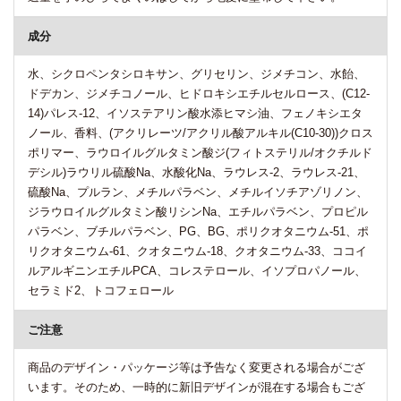
成分
水、シクロペンタシロキサン、グリセリン、ジメチコン、水飴、
ドデカン、ジメチコノール、ヒドロキシエチルセルロース、(C12-
14)パレス-12、イソステアリン酸水添ヒマシ油、フェノキシエタ
ノール、香料、(アクリレーツ/アクリル酸アルキル(C10-30))クロス
ポリマー、ラウロイルグルタミン酸ジ(フィトステリル/オクチルド
デシル)ラウリル硫酸Na、水酸化Na、ラウレス-2、ラウレス-21、
硫酸Na、プルラン、メチルパラベン、メチルイソチアゾリノン、
ジラウロイルグルタミン酸リシンNa、エチルパラベン、プロピル
パラベン、ブチルパラベン、PG、BG、ポリクオタニウム-51、ポ
リクオタニウム-61、クオタニウム-18、クオタニウム-33、ココイ
ルアルギニンエチルPCA、コレステロール、イソプロパノール、
セラミド2、トコフェロール
ご注意
商品のデザイン・パッケージ等は予告なく変更される場合がござ
います。そのため、一時的に新旧デザインが混在する場合もござ