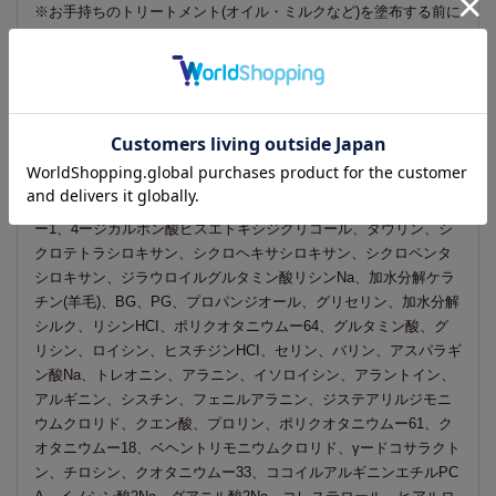
※お手持ちのトリートメント(オイル・ミルクなど)を塗布する前に
使用すると、質感を変えずに、より効果を感じられます。
成分
水、エタノール、DPG、グリコシルトレハロース、加水分解水添
デンプン、ポリシリコーンー29、フェノキシエタノール、コカミ
ドプロピルベタイン、香料、PEGー60水添ヒマシ油、安息香酸N
a、塩化Na、イソプロパノール、グリコール酸、シクロヘキサン
ー1、4ージカルボン酸ビスエトキシジグリコール、タウリン、シ
クロテトラシロキサン、シクロヘキサシロキサン、シクロペンタ
シロキサン、ジラウロイルグルタミン酸リシンNa、加水分解ケラ
チン(羊毛)、BG、PG、プロパンジオール、グリセリン、加水分解
シルク、リシンHCI、ポリクオタニウムー64、グルタミン酸、グ
リシン、ロイシン、ヒスチジンHCI、セリン、バリン、アスパラギ
ン酸Na、トレオニン、アラニン、イソロイシン、アラントイン、
アルギニン、シスチン、フェニルアラニン、ジステアリルジモニ
ウムクロリド、クエン酸、プロリン、ポリクオタニウムー61、ク
オタニウムー18、ベヘントリモニウムクロリド、γードコサラクト
ン、チロシン、クオタニウムー33、ココイルアルギニンエチルPC