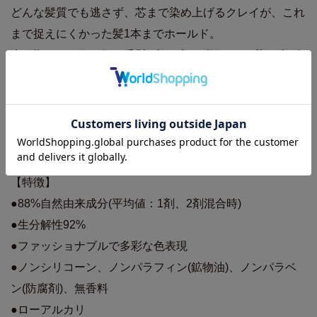
どんな髪質でも逃さず、芯まで染め上げるクレイが、これ
まで捉えにくかった髪1本までホールド。
生え際などの細く短い毛髪1本も残さず鮮やかに染め上げ
ます。
クレイカラーterraは、頭皮や髪への優しさを追求しながら
も、一般的なナチュラル系カラー剤のイメージを覆す艶感
や色持ちを実現します。
【特徴】
●88%自然由来成分(平均値：1剤、2剤混合時)
●生分解性92%
●ファッショナブルで多彩な色表現
●ノンシリコーン、ノンパラフィン(鉱物油)、ノンパラベ
ン(防腐剤)、無香料
●ローアルカリ