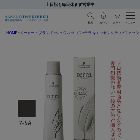
土日祝も毎日休まず営業中
検索
ログイン
カート
メニュー
HOME
メーカー・ブランド
シュワルツコフ
テラbyエッセンシティ
ファッシ