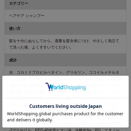
カテゴリー
ヘアケア シャンプー
使い方
髪を十分にぬらしてから、適量を髪全体につけ、やさしく泡立て
て洗った後、よくすすいでください。
成分
水、コカミドプロピルベタイン、グリセリン、ココイルメチルタ
ウリンNa、ヤシ油アルキルグルコシド、塩化Na、オレフィン(C14
-16)スルホン酸Na、アセチルシステイン、キウイエキス、ホホバ
種子油、セラミドNP、加水分解ケラチン(羊毛)、セリン、グリシ
ン、コレステロール、グルタミン酸、アラニン、アルギニン、リ
シン、トレオニン、プロリン、オレイン酸グリセリル、パンテノ
ール、ベタイン、イソステアロイル加水分解コラーゲンAMPD、
ステアルジモニウムヒドロキシプロピル加水分解ケラチン(羊毛)、
フェノキシエタノール、ポリクオタニウム-22、ヤシ油脂肪酸PEG
-7グリセリル、PEG-40水添ヒマシ油、水酸化Na、PG、エタノー