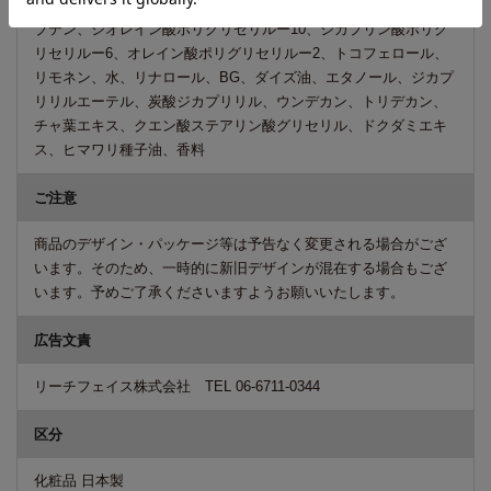
酸イソプロピル、トリ(カプリル酸/カプリン酸)グリセリル、ポリ
ブテン、ジオレイン酸ポリグリセリルー10、ジカプリン酸ポリグ
リセリルー6、オレイン酸ポリグリセリルー2、トコフェロール、
リモネン、水、リナロール、BG、ダイズ油、エタノール、ジカプ
リリルエーテル、炭酸ジカプリリル、ウンデカン、トリデカン、
チャ葉エキス、クエン酸ステアリン酸グリセリル、ドクダミエキ
ス、ヒマワリ種子油、香料
ご注意
商品のデザイン・パッケージ等は予告なく変更される場合がござ
います。そのため、一時的に新旧デザインが混在する場合もござ
います。予めご了承くださいますようお願いいたします。
広告文責
リーチフェイス株式会社 TEL 06-6711-0344
区分
化粧品 日本製