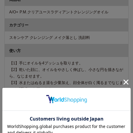
A/O+ P.M.クリアユースラディアントクレンジングオイル
カテゴリー
スキンケア クレンジング メイク落とし 洗顔料
使い方
【1】手にオイルを4プッシュを取ります。
【2】乾いた顔に、オイルをやさしく伸ばし、小さな円を描きなが
ら、なじませます。
【3】水またはぬるま湯を少量加え、顔全体が白く濁るまでなじま
せる「乳化」を行います。
【4】水またはぬるま湯で浮かんだ汚れをしっかり洗い流します。
ダブル洗顔不要、朝も夜もお使いいただけます。
成分
トウモロコシ胚芽油、パルミチン酸エチルヘキシル、ミリスチン