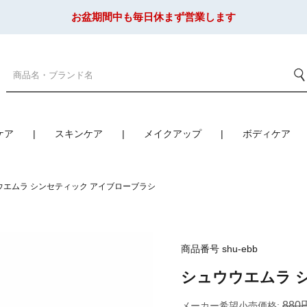
お盆期間中も毎日休まず営業します
ケア
スキンケア
メイクアップ
ボディケア
ウエムラ シンセティック アイブローブラシ
商品番号
shu-ebb
シュウウエムラ 
880
メーカー希望小売価格: