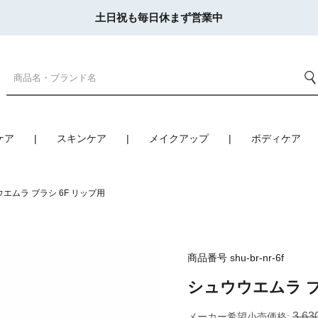
土日祝も毎日休まず営業中
ケア
スキンケア
メイクアップ
ボディケア
エムラ ブラシ 6F リップ用
商品番号
shu-br-nr-6f
シュウウエムラ ブ
3,63
メーカー希望小売価格: