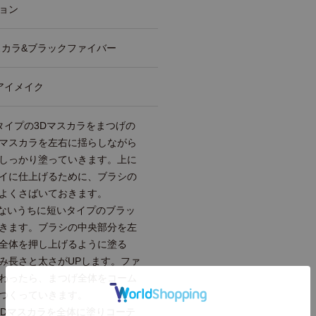
ョン
スカラ&ブラックファイバー
アイメイク
タイプの3Dマスカラをまつげの
マスカラを左右に揺らしながら
しっかり塗っていきます。上に
イに仕上げるために、ブラシの
よくさばいておきます。
かないうちに短いタイプのブラッ
きます。ブラシの中央部分を左
全体を押し上げるように塗る
み長さと太さがUPします。ファ
わったら、まつげ全体をコーム
つくっていきます。
3Dマスカラを全体に塗りコーテ