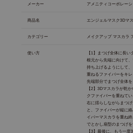
メーカー
アメニティコーポレーシ
商品名
エンジェルマスク3Dマ
カテゴリー
メイクアップ マスカラ 
使い方
【1】まつげ全体に長い
根元から先端に向けて、
持ち上げるようにして、
重ねるファイバーをキレ
先端部分でまつげ全体を
【2】3Dマスカラが乾
クファイバーを重ねてい
右に揺らしながらまつげ
と、ファイバーが縦に絡
イバーマスカラを重ね終
でとかし扇型のまつげを
【3】最後に、もう一度