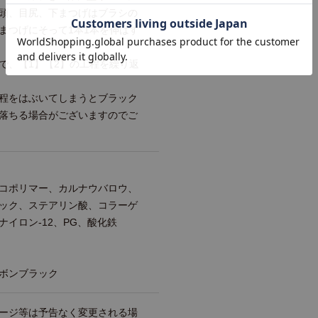
頭、目尻、下まつげはブラシの
まつげにそって1本1本を伸ばす
で、【1】【2】の工程を繰り返
程をはぶいてしまうとブラック
落ちる場合がございますのでご
コポリマー、カルナウバロウ、
ック、ステアリン酸、コラーゲ
イロン-12、PG、酸化鉄
ボンブラック
ージ等は予告なく変更される場