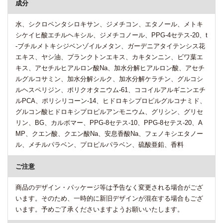
成分
水、シクロペンタシロキサン、ジメチコン、エタノール、メトキ
シケイヒ酸エチルヘキシル、ジメチコノール、PPG-4セテス-20、t
-ブチルメトキシジベンゾイルメタン、ガーデニアタイテンシス花
エキス、ヤシ油、プランクトンエキス、カキタンニン、ビワ葉エ
キス、アセチルヒアルロン酸Na、加水分解ヒアルロン酸、アセチ
ルグルコサミン、加水分解シルク、加水分解ケラチン、グルコシ
ルヘスペリジン、ポリクオタニウム-61、ココイルアルギニンエチ
ルPCA、ポリシリコーン-14、ヒドロキシプロピルグルコナミド、
グルコン酸ヒドロキシプロピルアンモニウム、グリシン、グリセ
リン、BG、カルボマー、PPG-8セテス-10、PPG-8セテス-20、A
MP、クエン酸、クエン酸Na、安息香酸Na、フェノキシエタノー
ル、メチルパラベン、プロピルパラベン、硫酸亜鉛、香料
ご注意
商品のデザイン・パッケージ等は予告なく変更される場合がござ
います。そのため、一時的に新旧デザインが混在する場合もござ
います。予めご了承くださいますようお願いいたします。