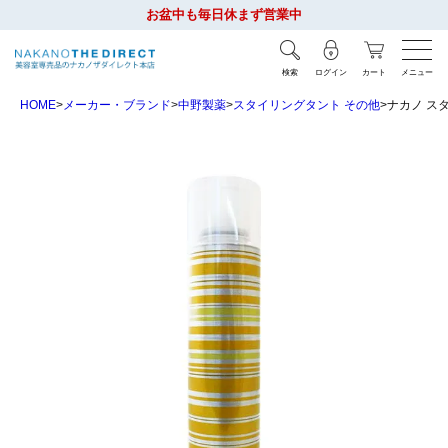
お盆中も毎日休まず営業中
検索
ログイン
カート
メニュー
HOME
メーカー・ブランド
中野製薬
スタイリングタント その他
ナカノ スタ