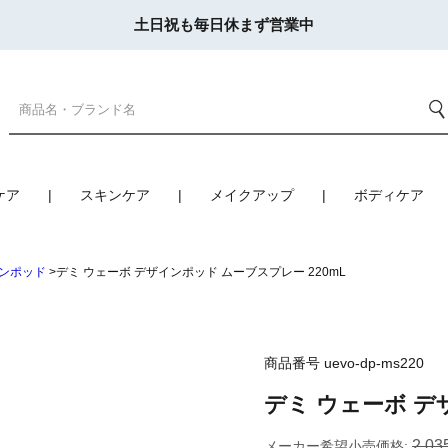
土日祝も毎日休まず営業中
ケア
スキンケア
メイクアップ
ボディケア
ンポッド
デミ ウェーボ デザインポッド ムーブスプレー 220mL
商品番号
uevo-dp-ms220
デミ ウェーボ デ
2,03
メーカー希望小売価格: