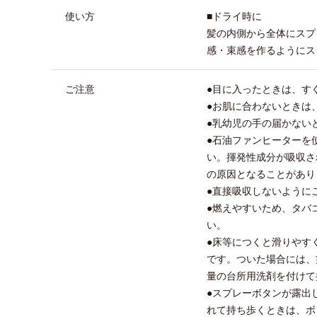
使い方
■ドライ時に
髪の内側から全体にスプ
感・束感を作るようにス
ご注意
●目に入ったときは、す
●お肌に合わないときは
●乳幼児の手の届かない
●石油ファンヒーターを
い。揮発性成分が吸収さ
の原因となることがあり
●直接吸収しないように
●燃えやすいため、タバ
い。
●床等につくと滑りやす
です。ついた場合には、
量の台所用洗剤を付けて
●スプレーボタンが露出
れて持ち歩くときは、ボ