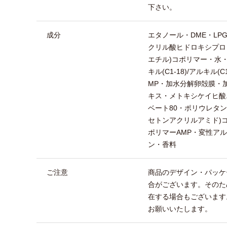
下さい。
成分
エタノール・DME・LP
クリル酸ヒドロキシプロ
エチル)コポリマー・水・
キル(C1-18)/アルキル
MP・加水分解卵殻膜・
キス・メトキシケイヒ酸
ベート80・ポリウレタン
セトンアクリルアミド)コ
ポリマーAMP・変性ア
ン・香料
ご注意
商品のデザイン・パッケ
合がございます。そのた
在する場合もございます
お願いいたします。